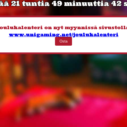
ää 21 tuntia 49 minuuttia 41
oulukalenteri on nyt myynnissä sivustoll
www.unigaming.net/​joulukalenteri
Osta