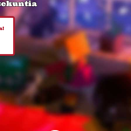
 sekuntia
a!