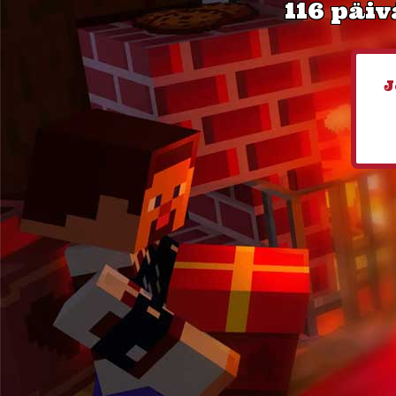
116 päiv
J